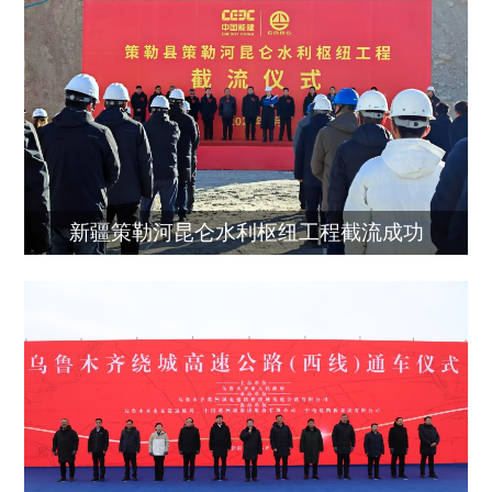
新疆策勒河昆仑水利枢纽工程截流成功